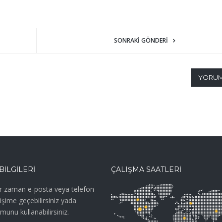
SONRAKI GÖNDERI
YORUM
 BİLGİLERİ
ÇALIŞMA SAATLERİ
r zaman e-posta veya telefon
tişime geçebilirsiniz yada
rmunu kullanabilirsiniz.