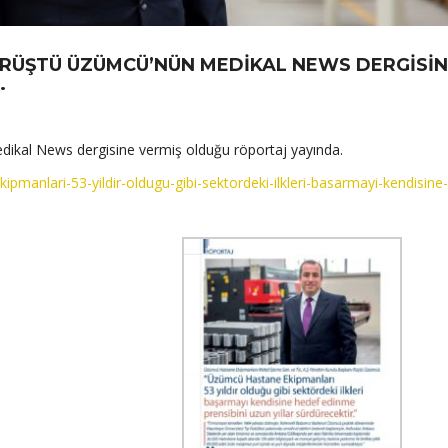
 RÜŞTÜ ÜZÜMCÜ’NÜN MEDIKAL NEWS DERGISI
.
ikal News dergisine vermiş olduğu röportaj yayında.
anlari-53-yildir-oldugu-gibi-sektordeki-ilkleri-basarmayi-kendisine