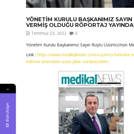
YÖNETIM KURULU BAŞKANIMIZ SAYIN
VERMIŞ OLDUĞU RÖPORTAJ YAYINDA
Temmuz 23, 2022
0
Yönetim Kurulu Başkanımız Sayın Rüştü Üzümcü’nün Med
Link :
https://www.medikalnews.com/uzumcu-hastane-ekipm
edinme-prensibini-uzun-yillar-surdurecektir/
←
Bize Ulaşın