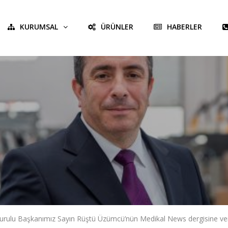
KURUMSAL
ÜRÜNLER
HABERLER
urulu Başkanımız Sayın Rüştü Üzümcü’nün Medikal News dergisine ver