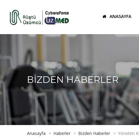
ANASAYFA
BIZDEN HABERLER
Anasayfa
>
Haberler
>
Bizden Haberler
>
Yönetim K