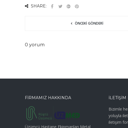
SHARE:
ÖNCEKI GÖNDERI
0 yorum
FİRMAMIZ HAKKINDA
İLETİŞİM
Bizimle he
yoluyla ile
iletişim fo
Üzümcü Hastane Ekipmanları Metal