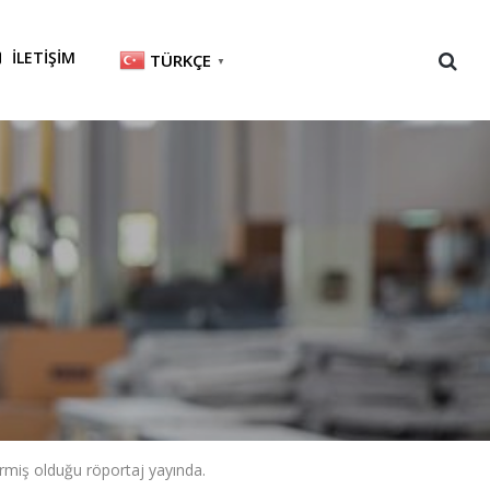
İLETİŞİM
TÜRKÇE
▼
miş olduğu röportaj yayında.