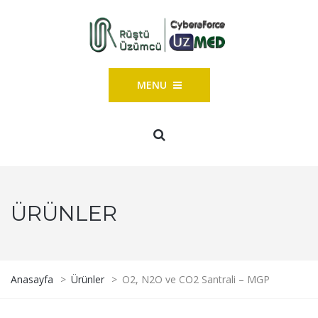
MENU
ÜRÜNLER
Anasayfa
>
Ürünler
>
O2, N2O ve CO2 Santrali – MGP