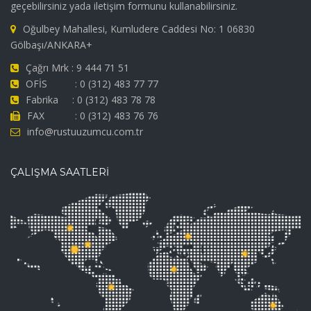
geçebilirsiniz yada iletişim formunu kullanabilirsiniz.
Oğulbey Mahallesi, Kumludere Caddesi No: 1 06830
Gölbaşı/ANKARA+
Çağrı Mrk : 9 444 71 51
OFİS : 0 (312) 483 77 77
Fabrika : 0 (312) 483 78 78
FAX : 0 (312) 483 76 76
info@rustuuzumcu.com.tr
ÇALIŞMA SAATLERİ