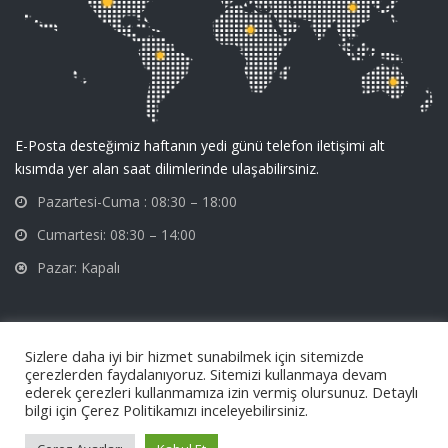
E-Posta desteğimiz haftanın yedi günü telefon iletişimi alt
kısımda yer alan saat dilimlerinde ulaşabilirsiniz.
Pazartesi-Cuma : 08:30 – 18:00
Cumartesi: 08:30 – 14:00
Pazar: Kapalı
Sizlere daha iyi bir hizmet sunabilmek için sitemizde
çerezlerden faydalanıyoruz. Sitemizi kullanmaya devam
ederek çerezleri kullanmamıza izin vermiş olursunuz. Detaylı
Üzümcü
Hastane Ekipmanları Metal İşleme Sanayi ve Tic. A.Ş © 2024 Tüm
bilgi için Çerez Politikamızı inceleyebilirsiniz.
Hakları Saklıdır.
ameliyat masası
,
jinekoloji masası
,
üzümcü