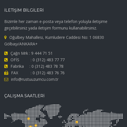
İLETİŞİM BİLGİLERİ
Bizimle her zaman e-posta veya telefon yoluyla iletişime
geçebilirsiniz yada iletişim formunu kullanabilirsiniz.
Oğulbey Mahallesi, Kumludere Caddesi No: 1 06830
Gölbaşı/ANKARA+
Çağrı Mrk : 9 444 71 51
OFİS : 0 (312) 483 77 77
Fabrika : 0 (312) 483 78 78
FAX : 0 (312) 483 76 76
info@rustuuzumcu.com.tr
ÇALIŞMA SAATLERİ