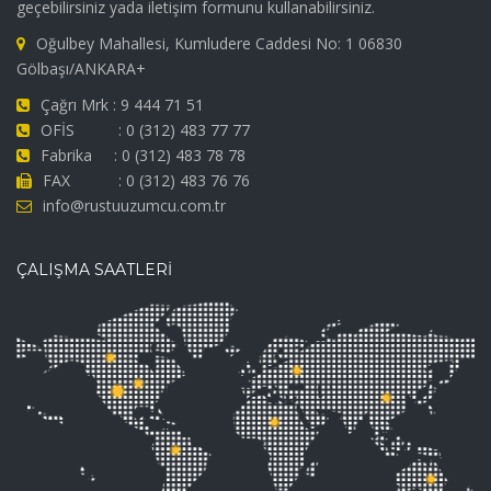
geçebilirsiniz yada iletişim formunu kullanabilirsiniz.
Oğulbey Mahallesi, Kumludere Caddesi No: 1 06830
Gölbaşı/ANKARA+
Çağrı Mrk : 9 444 71 51
OFİS : 0 (312) 483 77 77
Fabrika : 0 (312) 483 78 78
FAX : 0 (312) 483 76 76
info@rustuuzumcu.com.tr
ÇALIŞMA SAATLERİ