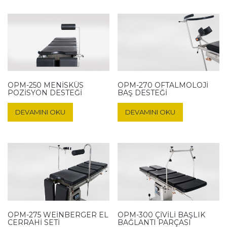
OPM-250 MENISKÜS
OPM-270 OFTALMOLOJI
POZISYON DESTEĞI
BAŞ DESTEĞI
DEVAMINI OKU
DEVAMINI OKU
OPM-275 WEINBERGER EL
OPM-300 ÇIVILI BAŞLIK
CERRAHI SETI
BAĞLANTI PARÇASI