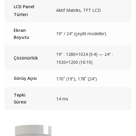
LCD Panel
Aktif Matriks, TFT LCD
Türleri
Ekran
19” / 24” (çeşitli modeller)
Boyutu
19” : 1280×1024 (5:4) — 24” :
Çözünürlük
1920×1200 (16:10)
Görüş Açısı
170˚ (19”), 178˚ (24”)
Tepki
14 ms
Süresi