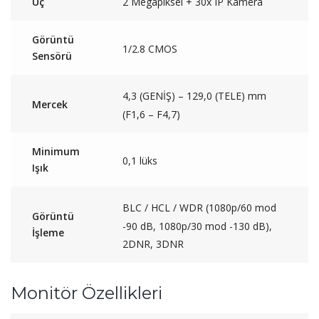
Uç
2 Megapiksel + 30x IP Kamera
Görüntü
1/2.8 CMOS
Sensörü
4,3 (GENİŞ) – 129,0 (TELE) mm
Mercek
(F1,6 – F4,7)
Minimum
0,1 lüks
Işık
BLC / HCL / WDR (1080p/60 mod
Görüntü
-90 dB, 1080p/30 mod -130 dB),
İşleme
2DNR, 3DNR
Monitör Özellikleri