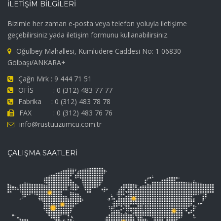
İLETİŞİM BİLGİLERİ
Bizimle her zaman e-posta veya telefon yoluyla iletişime
geçebilirsiniz yada iletişim formunu kullanabilirsiniz.
Oğulbey Mahallesi, Kumludere Caddesi No: 1 06830
Gölbaşı/ANKARA+
Çağrı Mrk : 9 444 71 51
OFİS : 0 (312) 483 77 77
Fabrika : 0 (312) 483 78 78
FAX : 0 (312) 483 76 76
info@rustuuzumcu.com.tr
ÇALIŞMA SAATLERİ