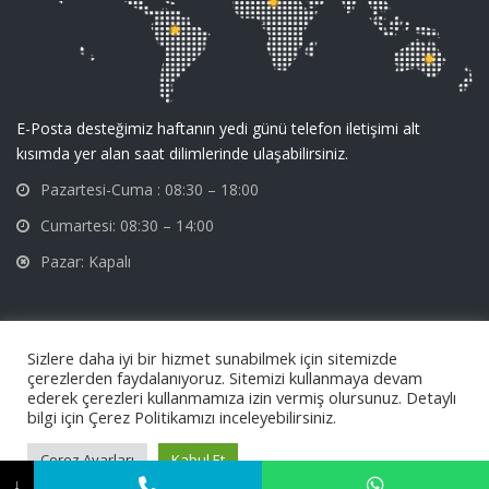
E-Posta desteğimiz haftanın yedi günü telefon iletişimi alt
kısımda yer alan saat dilimlerinde ulaşabilirsiniz.
Pazartesi-Cuma : 08:30 – 18:00
Cumartesi: 08:30 – 14:00
Pazar: Kapalı
Sizlere daha iyi bir hizmet sunabilmek için sitemizde
çerezlerden faydalanıyoruz. Sitemizi kullanmaya devam
ederek çerezleri kullanmamıza izin vermiş olursunuz. Detaylı
Üzümcü
Hastane Ekipmanları Metal İşleme Sanayi ve Tic. A.Ş © 2024 Tüm
bilgi için Çerez Politikamızı inceleyebilirsiniz.
Hakları Saklıdır.
ameliyat masası
,
jinekoloji masası
,
üzümcü
Çerez Ayarları
Kabul Et
Gizlilik ve Çerez Politikası
↓